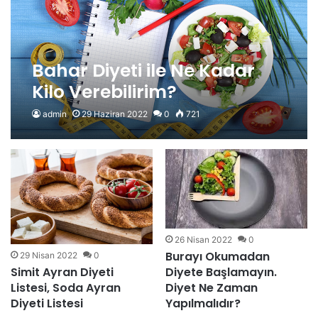
Bahar Diyeti ile Ne Kadar
Kilo Verebilirim?
admin
29 Haziran 2022
0
721
26 Nisan 2022
0
Burayı Okumadan
29 Nisan 2022
0
Simit Ayran Diyeti
Diyete Başlamayın.
Listesi, Soda Ayran
Diyet Ne Zaman
Diyeti Listesi
Yapılmalıdır?