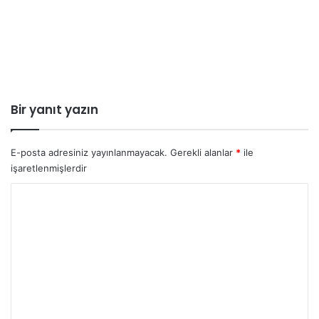
Bir yanıt yazın
E-posta adresiniz yayınlanmayacak.
Gerekli alanlar
*
ile
işaretlenmişlerdir
Y
o
r
u
m
*