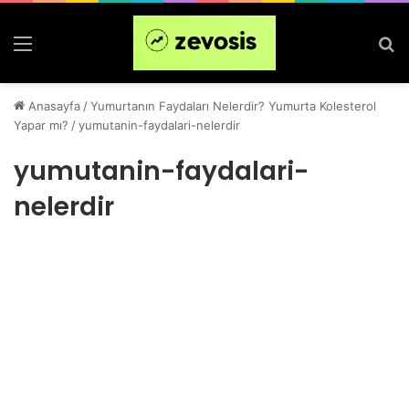
Menü
Ar
Anasayfa
/
Yumurtanın Faydaları Nelerdir? Yumurta Kolesterol
Yapar mı?
/
yumutanin-faydalari-nelerdir
yumutanin-faydalari-
nelerdir