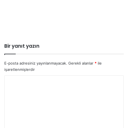
Bir yanıt yazın
E-posta adresiniz yayınlanmayacak.
Gerekli alanlar
*
ile
işaretlenmişlerdir
Y
o
r
u
m
*