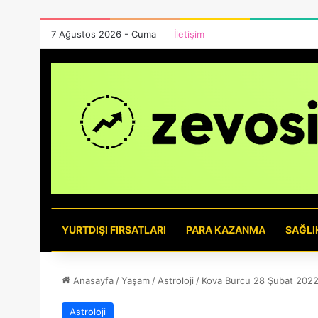
7 Ağustos 2026 - Cuma
İletişim
YURTDIŞI FIRSATLARI
PARA KAZANMA
SAĞLI
Anasayfa
/
Yaşam
/
Astroloji
/
Kova Burcu 28 Şubat 2022
Astroloji