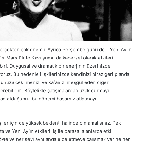
gerçekten çok önemli. Ayrıca Perşembe günü de… Yeni Ay’ın
üs-Mars Pluto Kavuşumu da kadersel olarak etkileri
iri. Duygusal ve dramatik bir enerjinin üzerinizde
oruz. Bu nedenle ilişkilerinizde kendinizi biraz geri planda
uğunuza çekilmenizi ve kafanızı meşgul eden diğer
rebilirim. Böylelikle çatışmalardan uzak durmayı
ngan olduğunuz bu dönemi hasarsız atlatmayı
işiler için de yüksek beklenti halinde olmamalısınız. Pek
 ve Yeni Ay’ın etkileri, iş ile parasal alanlarda etki
öyle ve her şeyi aynı anda elde etmeye çalışmak yerine her