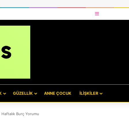
Kenar Bölmes
K
GÜZELLIK
ANNE ÇOCUK
İLIŞKILER
 Haftalık Burç Yorumu