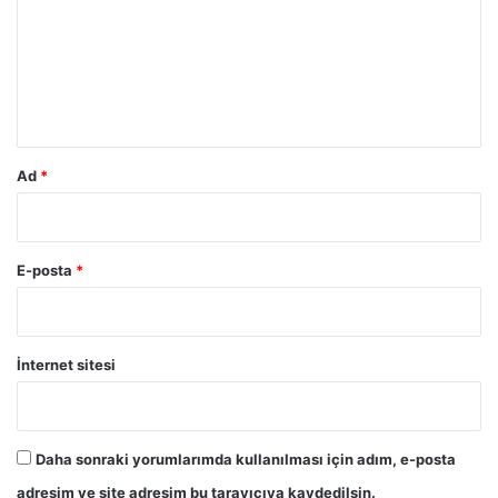
r
u
m
*
Ad
*
E-posta
*
İnternet sitesi
Daha sonraki yorumlarımda kullanılması için adım, e-posta
adresim ve site adresim bu tarayıcıya kaydedilsin.