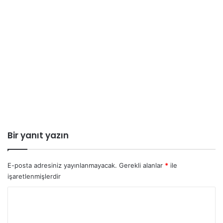
Bir yanıt yazın
E-posta adresiniz yayınlanmayacak.
Gerekli alanlar
*
ile
işaretlenmişlerdir
Y
o