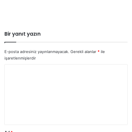
Bir yanıt yazın
E-posta adresiniz yayınlanmayacak.
Gerekli alanlar
*
ile
işaretlenmişlerdir
Y
o
r
u
m
*