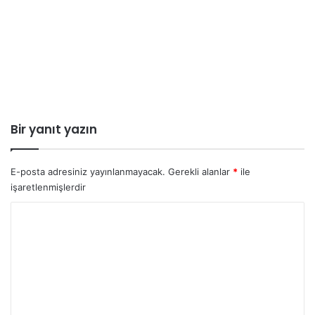
Bir yanıt yazın
E-posta adresiniz yayınlanmayacak.
Gerekli alanlar
*
ile
işaretlenmişlerdir
Y
o
r
u
m