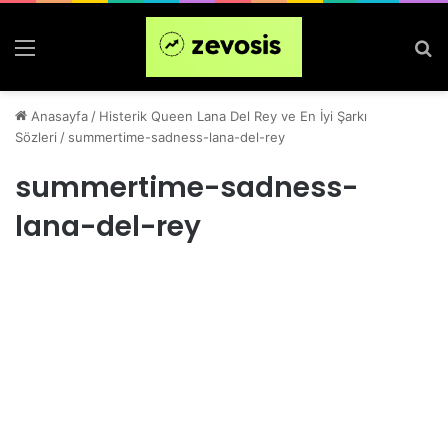
Menü
Ar
Anasayfa
/
Histerik Queen Lana Del Rey ve En İyi Şarkı
Sözleri
/
summertime-sadness-lana-del-rey
summertime-sadness-
lana-del-rey