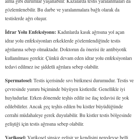
alma gibi durumlar yaşanabilir. Kazalarda testis yaralanmaları da
gözlemlenebilir. Bu darbe ve yaralanmalara bağlı olarak da
testislerde ağrı oluşur.
İdrar Yolu Enfeksiyonu:
Kadınlarda kasık ağrısına yol açan
idrar yolu enfeksiyonları erkeklerde gözlemlendiğinde testis
ağrılarına sebep olmaktadır. Doktorun da önerisi ile antibiyotik
kullanılması gerekir. Çünkü devam eden idrar yolu enfeksiyonları
tedavi edilmez ise şiddetli ağrılara sebep olabilir.
Spermatosel:
Testis içerisinde sıvı birikmesi durumudur. Testis ve
çevresinde yumru biçiminde büyüyen kistlerdir. Genellikle iyi
huyludurlar. Erken dönemde teşhis edilir ise ilaç tedavisi ile yok
edilebilirler. Ancak geç teşhis edilen bu kistler büyüdüğünde
cerrahi müdahaleye gerek duyulabilir. Bu kistler testis bölgesinde
geliştiği için testis ağrısına sebep olabilir.
Varikosel:
Varikosel sinsice gelişir ve kendisini neredeyse belli