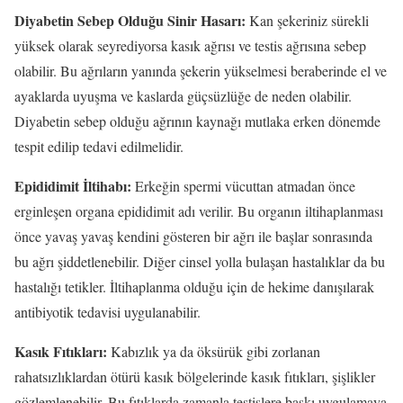
Diyabetin Sebep Olduğu Sinir Hasarı:
Kan şekeriniz sürekli
yüksek olarak seyrediyorsa kasık ağrısı ve testis ağrısına sebep
olabilir. Bu ağrıların yanında şekerin yükselmesi beraberinde el ve
ayaklarda uyuşma ve kaslarda güçsüzlüğe de neden olabilir.
Diyabetin sebep olduğu ağrının kaynağı mutlaka erken dönemde
tespit edilip tedavi edilmelidir.
Epididimit İltihabı:
Erkeğin spermi vücuttan atmadan önce
erginleşen organa epididimit adı verilir. Bu organın iltihaplanması
önce yavaş yavaş kendini gösteren bir ağrı ile başlar sonrasında
bu ağrı şiddetlenebilir. Diğer cinsel yolla bulaşan hastalıklar da bu
hastalığı tetikler. İltihaplanma olduğu için de hekime danışılarak
antibiyotik tedavisi uygulanabilir.
Kasık Fıtıkları:
Kabızlık ya da öksürük gibi zorlanan
rahatsızlıklardan ötürü kasık bölgelerinde kasık fıtıkları, şişlikler
gözlemlenebilir. Bu fıtıklarda zamanla testislere baskı uygulamaya