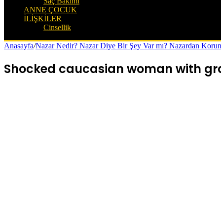
Saç Bakımı
ANNE ÇOCUK
İLIŞKILER
Cinsellik
Anasayfa
/
Nazar Nedir? Nazar Diye Bir Şey Var mı? Nazardan Koru
Shocked caucasian woman with gray