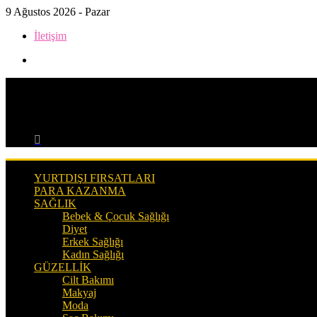
9 Ağustos 2026 - Pazar
İletişim
Kenar
Bölmesi
Menü
Arama
yap
...
YURTDIŞI FIRSATLARI
PARA KAZANMA
SAĞLIK
Bebek & Çocuk Sağlığı
Diyet
Erkek Sağlığı
Kadın Sağlığı
GÜZELLIK
Cilt Bakımı
Makyaj
Moda