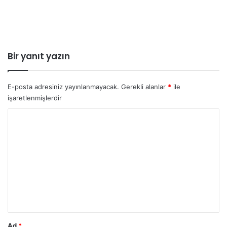
Bir yanıt yazın
E-posta adresiniz yayınlanmayacak.
Gerekli alanlar
*
ile
işaretlenmişlerdir
Y
o
r
u
m
*
Ad
*