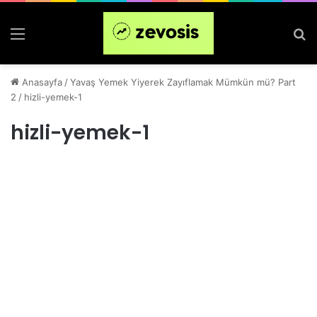
Menü
Ar
Anasayfa
/
Yavaş Yemek Yiyerek Zayıflamak Mümkün mü? Part
2
/
hizli-yemek-1
hizli-yemek-1