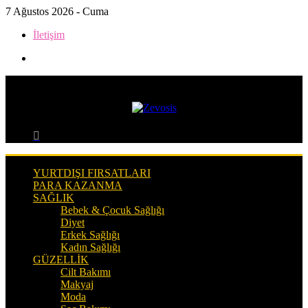
7 Ağustos 2026 - Cuma
İletişim
Kenar
Bölmesi
Menü
Arama
yap
...
YURTDIŞI FIRSATLARI
PARA KAZANMA
SAĞLIK
Bebek & Çocuk Sağlığı
Diyet
Erkek Sağlığı
Kadın Sağlığı
GÜZELLIK
Cilt Bakımı
Makyaj
Moda