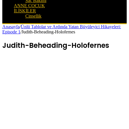
Saç Bakımı
ANNE ÇOCUK
İLIŞKILER
Cinsellik
Anasayfa
/
Ünlü Tablolar ve Ardında Yatan Büyüleyici Hikayeleri:
Episode 1
/
Judith-Beheading-Holofernes
Judith-Beheading-Holofernes