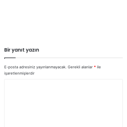
Bir yanıt yazın
E-posta adresiniz yayınlanmayacak.
Gerekli alanlar
*
ile
işaretlenmişlerdir
Y
o
r
u
m
*