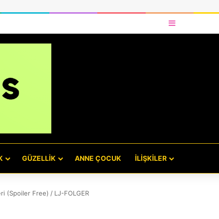
Kenar Bölme
K
GÜZELLIK
ANNE ÇOCUK
İLIŞKILER
i (Spoiler Free)
/
LJ-FOLGER