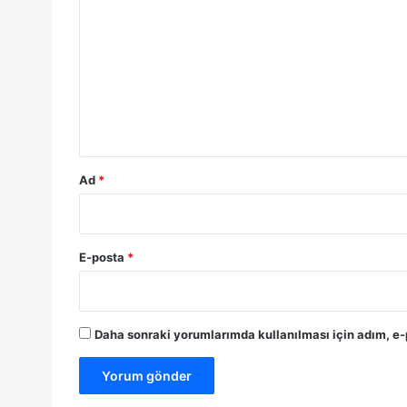
o
r
u
m
*
Ad
*
E-posta
*
Daha sonraki yorumlarımda kullanılması için adım, e-