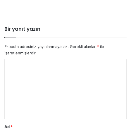
Bir yanıt yazın
E-posta adresiniz yayınlanmayacak.
Gerekli alanlar
*
ile
işaretlenmişlerdir
Y
o
r
u
m
*
Ad
*