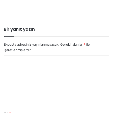
Bir yanıt yazın
E-posta adresiniz yayınlanmayacak.
Gerekli alanlar
*
ile
işaretlenmişlerdir
Y
o
r
u
m
*