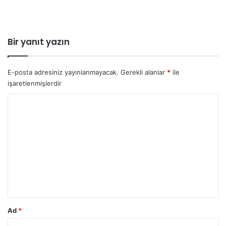
Bir yanıt yazın
E-posta adresiniz yayınlanmayacak.
Gerekli alanlar
*
ile
işaretlenmişlerdir
Y
o
r
u
m
*
Ad
*