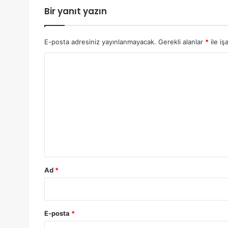
Bir yanıt yazın
E-posta adresiniz yayınlanmayacak.
Gerekli alanlar
*
ile iş
Y
o
r
u
m
*
Ad
*
E-posta
*