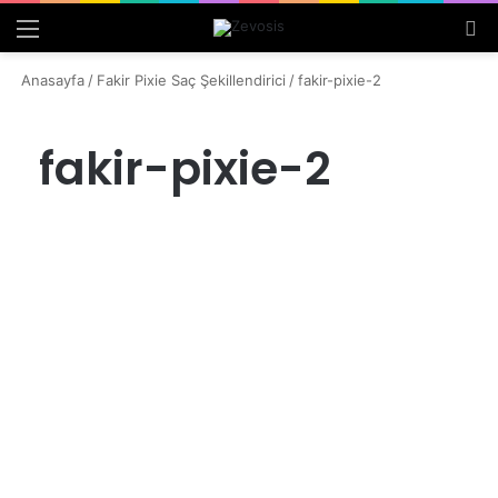
Menü
Ar
Anasayfa
/
Fakir Pixie Saç Şekillendirici
/
fakir-pixie-2
fakir-pixie-2