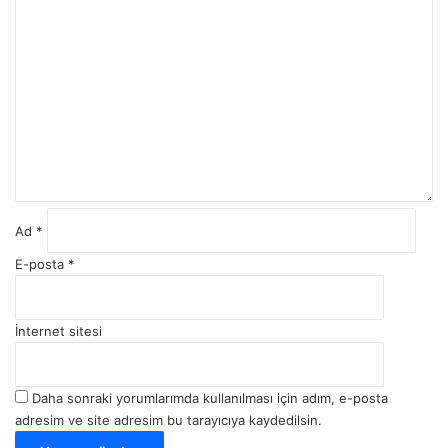
Y
o
r
u
m
*
Ad
*
E-posta
*
İnternet sitesi
Daha sonraki yorumlarımda kullanılması için adım, e-posta
adresim ve site adresim bu tarayıcıya kaydedilsin.