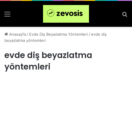
Menü
Ar
Anasayfa
/
Evde Diş Beyazlatma Yöntemleri
/
evde diş
beyazlatma yöntemleri
evde diş beyazlatma
yöntemleri