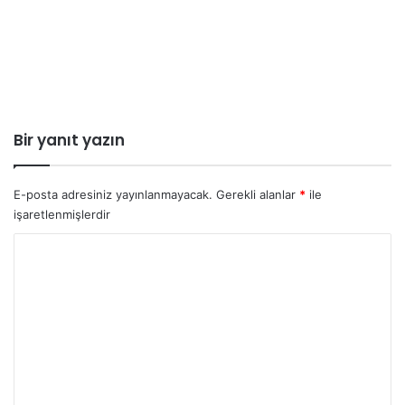
Bir yanıt yazın
E-posta adresiniz yayınlanmayacak.
Gerekli alanlar
*
ile
işaretlenmişlerdir
Y
o
r
u
m
*