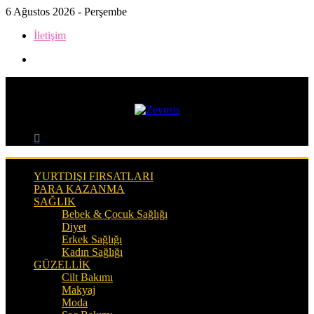
6 Ağustos 2026 - Perşembe
İletişim
Kenar
Bölmesi
Menü
Arama
yap
...
YURTDIŞI FIRSATLARI
PARA KAZANMA
SAĞLIK
Bebek & Çocuk Sağlığı
Diyet
Erkek Sağlığı
Kadın Sağlığı
GÜZELLIK
Cilt Bakımı
Makyaj
Moda