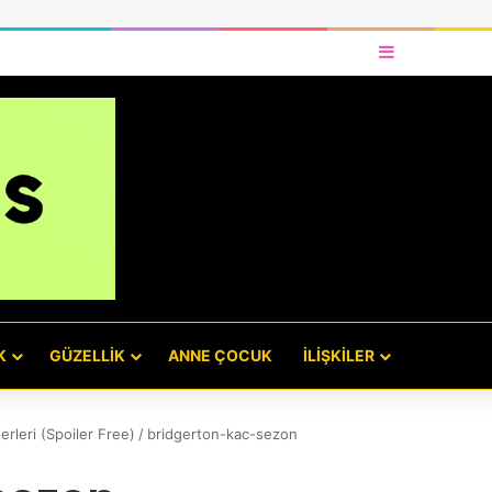
Kenar Bölme
K
GÜZELLIK
ANNE ÇOCUK
İLIŞKILER
rleri (Spoiler Free)
/
bridgerton-kac-sezon