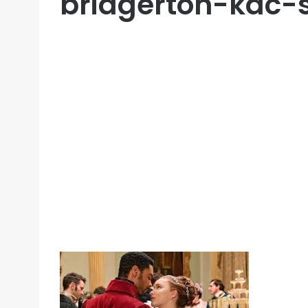
bridgerton-kac-