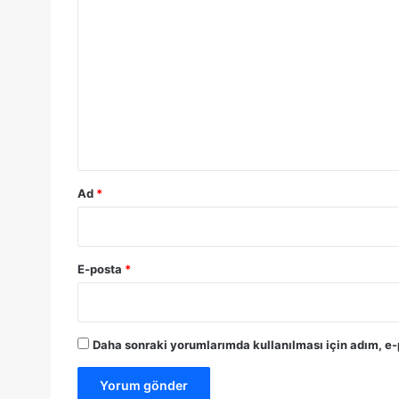
Y
o
r
u
m
*
Ad
*
E-posta
*
Daha sonraki yorumlarımda kullanılması için adım, e-