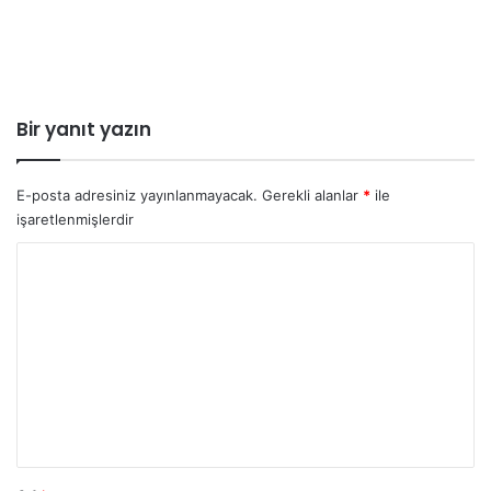
Bir yanıt yazın
E-posta adresiniz yayınlanmayacak.
Gerekli alanlar
*
ile
işaretlenmişlerdir
Y
o
r
u
m
*