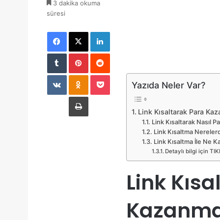
3 dakika okuma
süresi
Facebook
X
LinkedIn
Tumblr
Pinterest
Reddit
VKontakte
Odnoklassniki
Pocket
Yazıda Neler Var?
Yazdır
Link Kısaltarak Para Ka
Link Kısaltarak Nasıl Pa
Link Kısaltma Nerelerd
Link Kısaltma İle Ne K
Detaylı bilgi için TI
Link Kısa
Kazanm