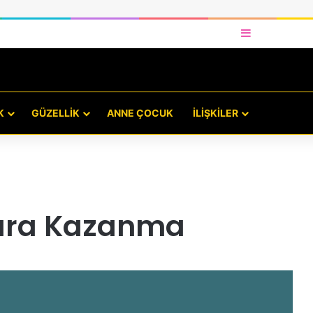
Kenar Bölme
K
GÜZELLIK
ANNE ÇOCUK
İLIŞKILER
Para Kazanma