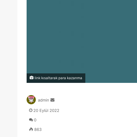
link kısaltarak para kazanma
Bir
admin
e-
20 Eylül 2022
posta
göndermek
0
863