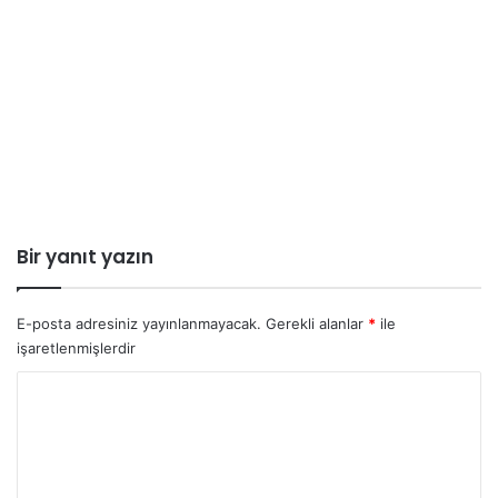
Bir yanıt yazın
E-posta adresiniz yayınlanmayacak.
Gerekli alanlar
*
ile
işaretlenmişlerdir
Y
o
r
u