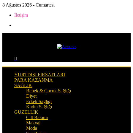
8 Ağustos 2026 - Cumartesi
İletişim
Kenar
Bölmesi
Menü
Arama
yap
...
YURTDIŞI FIRSATLARI
PARA KAZANMA
SAĞLIK
Bebek & Çocuk Sağlığı
Diyet
Erkek Sağlığı
Kadın Sağlığı
GÜZELLIK
Cilt Bakımı
Makyaj
Moda