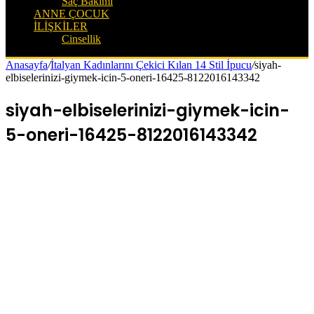
Saç Bakımı
ANNE ÇOCUK
İLIŞKILER
Cinsellik
Anasayfa
/
İtalyan Kadınlarını Çekici Kılan 14 Stil İpucu
/
siyah-
elbiselerinizi-giymek-icin-5-oneri-16425-8122016143342
siyah-elbiselerinizi-giymek-icin-
5-oneri-16425-8122016143342