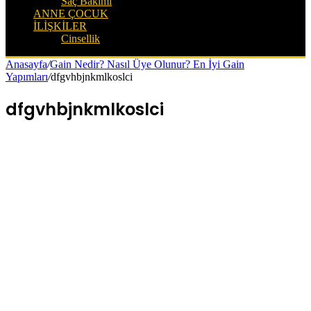
Saç Bakımı
ANNE ÇOCUK
İLIŞKILER
Cinsellik
Anasayfa
/
Gain Nedir? Nasıl Üye Olunur? En İyi Gain
Yapımları
/
dfgvhbjnkmlkoslci
dfgvhbjnkmlkoslci