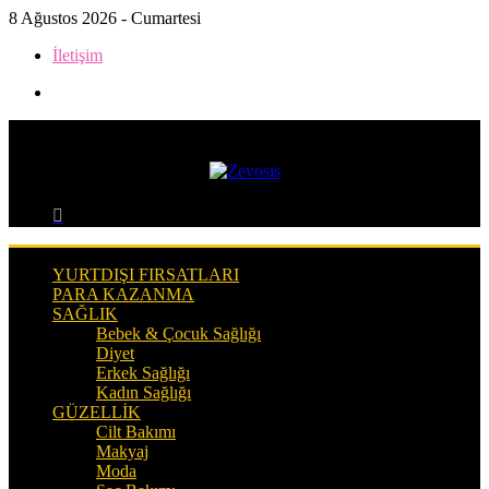
8 Ağustos 2026 - Cumartesi
İletişim
Kenar
Bölmesi
Menü
Arama
yap
...
YURTDIŞI FIRSATLARI
PARA KAZANMA
SAĞLIK
Bebek & Çocuk Sağlığı
Diyet
Erkek Sağlığı
Kadın Sağlığı
GÜZELLIK
Cilt Bakımı
Makyaj
Moda