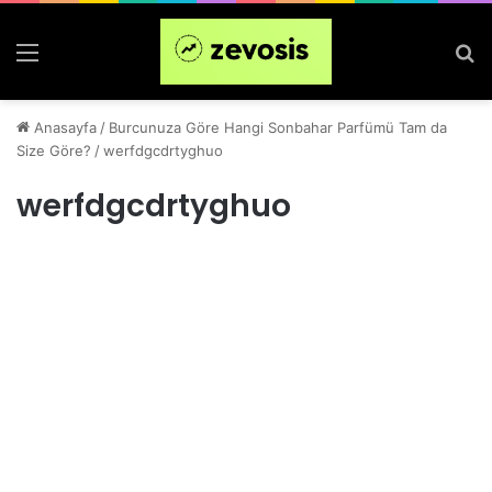
Menü
Ar
Anasayfa
/
Burcunuza Göre Hangi Sonbahar Parfümü Tam da
Size Göre?
/
werfdgcdrtyghuo
werfdgcdrtyghuo